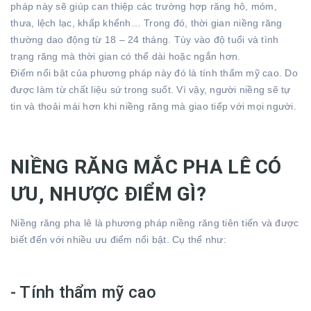
pháp này sẽ giúp can thiệp các trường hợp răng hô, móm,
thưa, lệch lạc, khấp khểnh… Trong đó, thời gian niềng răng
thường dao động từ 18 – 24 tháng. Tùy vào độ tuổi và tình
trạng răng mà thời gian có thể dài hoặc ngắn hơn.
Điểm nổi bật của phương pháp này đó là tính thẩm mỹ cao. Do
được làm từ chất liệu sứ trong suốt. Vì vậy, người niềng sẽ tự
tin và thoải mái hơn khi niềng răng mà giao tiếp với mọi người.
NIỀNG RĂNG MẮC PHA LÊ CÓ
ƯU, NHƯỢC ĐIỂM GÌ?
Niềng răng pha lê là phương pháp niềng răng tiên tiến và được
biết đến với nhiều ưu điểm nổi bật. Cụ thể như:
- Tính thẩm mỹ cao