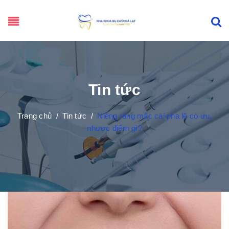
Tin tức
Trang chủ
/
Tin tức
/
Niềng răng mắc cài pha lê có ưu,
nhược điểm gì?