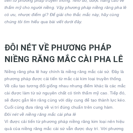
tiến từ phương pháp truyền thống. Nhờ đó, được nâng cao về
thẩm mỹ cho người niềng. Vậy phương pháp niềng răng pha lê
có ưu, nhược điểm gì? Để giải cho thắc mắc này, hãy cùng
chúng tôi tìm hiểu qua bài viết dưới đây.
ĐÔI NÉT VỀ PHƯƠNG PHÁP
NIỀNG RĂNG MẮC CÀI PHA LÊ
Niềng răng pha lê hay chính là niềng răng mắc cài sứ. Đây là
phương pháp được cải tiến từ mắc cài kim loại truyền thống.
Về cấu tạo tương đối giống nhau nhưng điểm khác là các mắc
cài được làm từ sứ nguyên chất có tính thẩm mỹ cao. Tiếp đó,
sẽ được gắn lên răng cùng với dây cung để tạo thành lực kéo.
Cuối cùng đưa răng về vị trí đúng chuẩn trên cung hàm.
Đôi nét về niềng răng mắc cài pha lê
Vì được cải tiến từ phương pháp niềng răng kim loại nên hiệu
quả của niềng răng mắc cài sứ vẫn được duy trì. Với phương