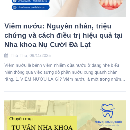
Viêm nướu: Nguyên nhân, triệu
chứng và cách điều trị hiệu quả tại
Nha khoa Nụ Cười Đà Lạt
Thứ Thu, 06/11/2025
Viêm nướu là bệnh viêm nhiễm của nướu ở dạng nhẹ biểu
hiện thông qua việc sưng đỏ phần nướu xung quanh chân
răng. 1. VIÊM NƯỚU LÀ GÌ? Viêm nướu là một trong những
bệnh lý răng miệng phổ biến nhất h...