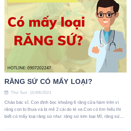
RĂNG SỨ CÓ MẤY LOẠI?
Thứ Sun, 15/08/2021
Chào bác sĩ. Con định bọc khoảng 6 răng cửa hàm trên vì
răng con bị thưa và bị mẻ 2 cái do té xe.Con có tìm hiểu thì
biết có mấy loại răng sứ như: răng sứ kim loại Mĩ, răng sứ
Titan, răng toà...