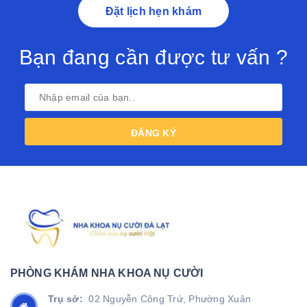
Đặt lịch hẹn khám
Bạn đang cần được tư vấn ?
ĐĂNG KÝ
PHÒNG KHÁM NHA KHOA NỤ CƯỜI
Trụ sở:
02 Nguyễn Công Trứ, Phường Xuân